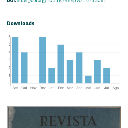
DOI:
https://doi.org/10.21874/rsp.v0i1-2-3.3061
Downloads