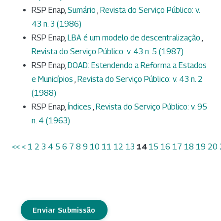
RSP Enap,
Sumário
,
Revista do Serviço Público: v.
43 n. 3 (1986)
RSP Enap,
LBA é um modelo de descentralização
,
Revista do Serviço Público: v. 43 n. 5 (1987)
RSP Enap,
DOAD: Estendendo a Reforma a Estados
e Municípios
,
Revista do Serviço Público: v. 43 n. 2
(1988)
RSP Enap,
Índices
,
Revista do Serviço Público: v. 95
n. 4 (1963)
<<
<
1
2
3
4
5
6
7
8
9
10
11
12
13
14
15
16
17
18
19
20
Enviar Submissão