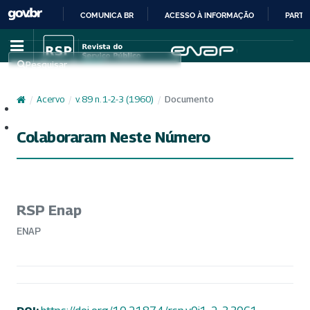
COMUNICA BR
ACESSO À INFORMAÇÃO
PARTI
IR
PARA
Pesquisar
O
CONTEÚDO
/
Acervo
/
v. 89 n. 1-2-3 (1960)
/
Documento
Cadastro
Acesso
Colaboraram Neste Número
RSP Enap
ENAP