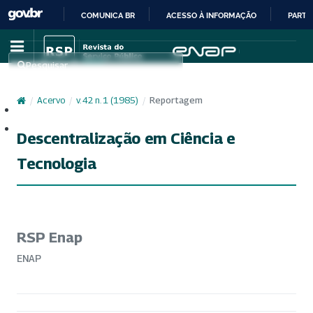
COMUNICA BR
ACESSO À INFORMAÇÃO
PARTI
IR
PARA
Pesquisar
O
CONTEÚDO
/
Acervo
/
v. 42 n. 1 (1985)
/
Reportagem
Cadastro
Acesso
Descentralização em Ciência e
Tecnologia
RSP Enap
ENAP