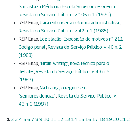
Garrastazu Médici na Escola Superior de Guerra
,
Revista do Serviço Público: v. 105 n. 1 (1970)
RSP Enap,
Para entender a reforma administrativa
,
Revista do Serviço Público: v. 42 n. 1 (1985)
RSP Enap,
Legislação: Exposição de motivos n° 211
Código penal
,
Revista do Serviço Público: v. 40 n. 2
(1983)
RSP Enap,
“Brain-writing”, nova técnica para o
debate
,
Revista do Serviço Público: v. 43 n. 5
(1987)
RSP Enap,
Na França, o regime é o
“semipresidencial”
,
Revista do Serviço Público: v.
43 n. 6 (1987)
1
2
3
4
5
6
7
8
9
10
11
12
13
14
15
16
17
18
19
20
21
2