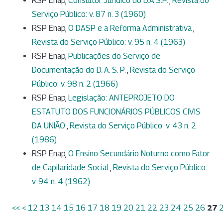
RSP Enap,
Consultor Jurídico do D.A.S.P.
,
Revista do
Serviço Público: v. 87 n. 3 (1960)
RSP Enap,
O DASP e a Reforma Administrativa
,
Revista do Serviço Público: v. 95 n. 4 (1963)
RSP Enap,
Publicações do Serviço de
Documentação do D. A. S. P.
,
Revista do Serviço
Público: v. 98 n. 2 (1966)
RSP Enap,
Legislação: ANTEPROJETO DO
ESTATUTO DOS FUNCIONÁRIOS PÚBLICOS CIVIS
DA UNIÃO
,
Revista do Serviço Público: v. 43 n. 2
(1986)
RSP Enap,
O Ensino Secundário Noturno como Fator
de Capilaridade Social
,
Revista do Serviço Público:
v. 94 n. 4 (1962)
<<
<
12
13
14
15
16
17
18
19
20
21
22
23
24
25
26
27