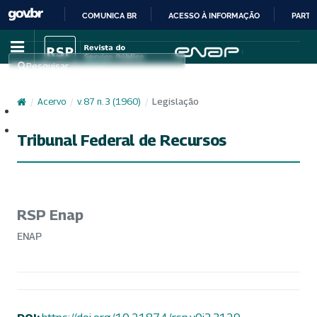
COMUNICA BR
ACESSO À INFORMAÇÃO
PARTI
IR
PARA
Pesquisar
O
CONTEÚDO
/
Acervo
/
v. 87 n. 3 (1960)
/
Legislação
Cadastro
Acesso
Tribunal Federal de Recursos
RSP Enap
ENAP