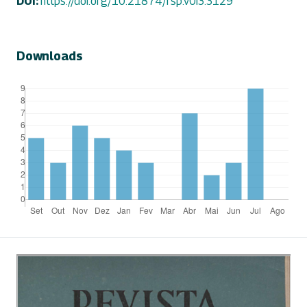
DOI:
https://doi.org/10.21874/rsp.v0i3.3129
Downloads