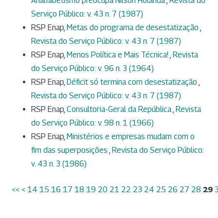
Analfabetismo preocupa Nilson Holanda
,
Revista do
Serviço Público: v. 43 n. 7 (1987)
RSP Enap,
Metas do programa de desestatização
,
Revista do Serviço Público: v. 43 n. 7 (1987)
RSP Enap,
Menos Política e Mais Técnica!
,
Revista
do Serviço Público: v. 96 n. 3 (1964)
RSP Enap,
Déficit só termina com desestatização
,
Revista do Serviço Público: v. 43 n. 7 (1987)
RSP Enap,
Consultoria-Geral da República
,
Revista
do Serviço Público: v. 98 n. 1 (1966)
RSP Enap,
Ministérios e empresas mudam com o
fim das superposições
,
Revista do Serviço Público:
v. 43 n. 3 (1986)
<<
<
14
15
16
17
18
19
20
21
22
23
24
25
26
27
28
29