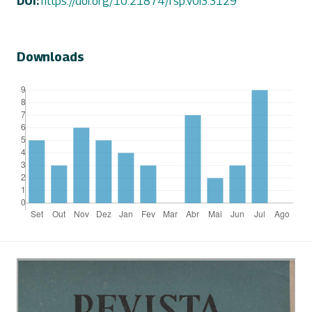
DOI:
https://doi.org/10.21874/rsp.v0i3.3129
Downloads