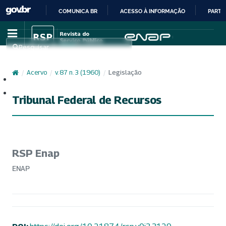
COMUNICA BR
ACESSO À INFORMAÇÃO
PARTI
IR
PARA
Pesquisar
O
CONTEÚDO
/
Acervo
/
v. 87 n. 3 (1960)
/
Legislação
Cadastro
Acesso
Tribunal Federal de Recursos
RSP Enap
ENAP