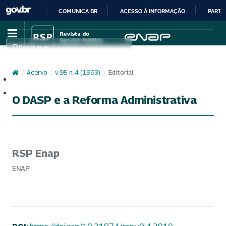
COMUNICA BR
ACESSO À INFORMAÇÃO
PARTI
IR
PARA
Pesquisar
O
CONTEÚDO
/
Acervo
/
v. 95 n. 4 (1963)
/
Editorial
Cadastro
Acesso
O DASP e a Reforma Administrativa
RSP Enap
ENAP