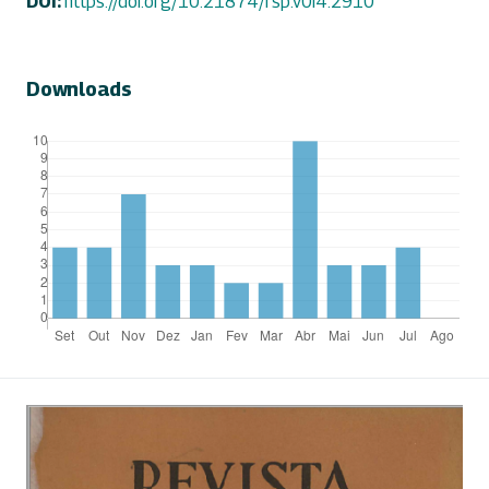
DOI:
https://doi.org/10.21874/rsp.v0i4.2910
Downloads