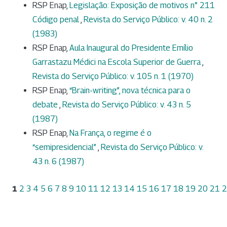
RSP Enap,
Legislação: Exposição de motivos n° 211
Código penal
,
Revista do Serviço Público: v. 40 n. 2
(1983)
RSP Enap,
Aula Inaugural do Presidente Emílio
Garrastazu Médici na Escola Superior de Guerra
,
Revista do Serviço Público: v. 105 n. 1 (1970)
RSP Enap,
“Brain-writing”, nova técnica para o
debate
,
Revista do Serviço Público: v. 43 n. 5
(1987)
RSP Enap,
Na França, o regime é o
“semipresidencial”
,
Revista do Serviço Público: v.
43 n. 6 (1987)
1
2
3
4
5
6
7
8
9
10
11
12
13
14
15
16
17
18
19
20
21
2