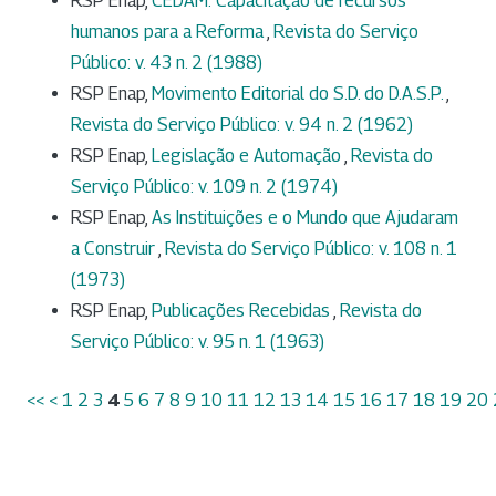
RSP Enap,
CEDAM: Capacitação de recursos
humanos para a Reforma
,
Revista do Serviço
Público: v. 43 n. 2 (1988)
RSP Enap,
Movimento Editorial do S.D. do D.A.S.P.
,
Revista do Serviço Público: v. 94 n. 2 (1962)
RSP Enap,
Legislação e Automação
,
Revista do
Serviço Público: v. 109 n. 2 (1974)
RSP Enap,
As Instituições e o Mundo que Ajudaram
a Construir
,
Revista do Serviço Público: v. 108 n. 1
(1973)
RSP Enap,
Publicações Recebidas
,
Revista do
Serviço Público: v. 95 n. 1 (1963)
<<
<
1
2
3
4
5
6
7
8
9
10
11
12
13
14
15
16
17
18
19
20