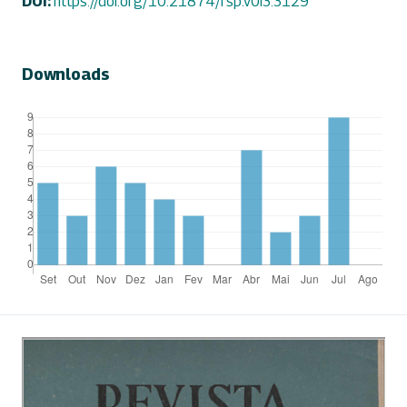
DOI:
https://doi.org/10.21874/rsp.v0i3.3129
Downloads