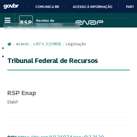
COMUNICA BR
ACESSO À INFORMAÇÃO
PARTI
IR
PARA
Pesquisar
O
CONTEÚDO
/
Acervo
/
v. 87 n. 3 (1960)
/
Legislação
Cadastro
Acesso
Tribunal Federal de Recursos
RSP Enap
ENAP