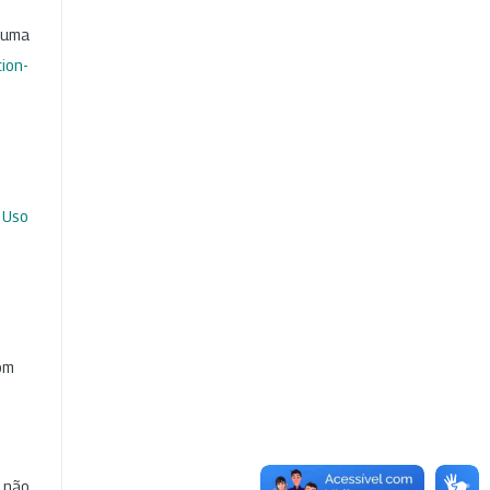
b uma
ion-
 Uso
com
e não