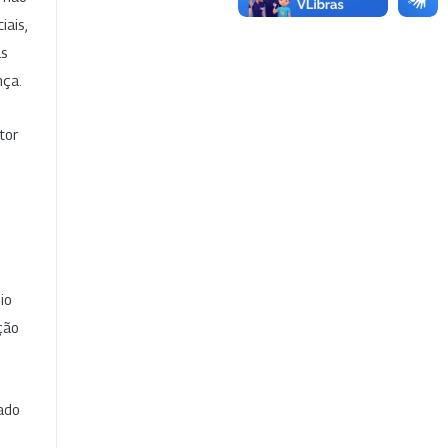
iais,
as
nça.
tor
io
ção
cado
e