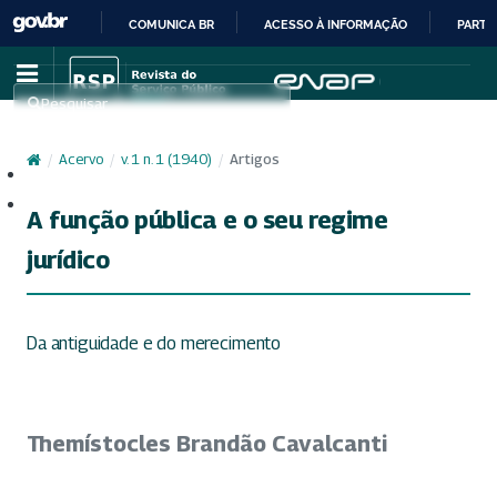
COMUNICA BR
ACESSO À INFORMAÇÃO
PARTI
IR
PARA
Pesquisar
O
CONTEÚDO
/
Acervo
/
v. 1 n. 1 (1940)
/
Artigos
Cadastro
Acesso
A função pública e o seu regime
jurídico
Da antiguidade e do merecimento
Themístocles Brandão Cavalcanti