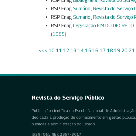
RSP Enap,
Bibliografia
,
Revista do Serviç
RSP Enap,
Sumário
,
Revista do Serviço P
RSP Enap,
Sumário
,
Revista do Serviço P
RSP Enap,
Legislação FIM DO DECRETO-
(1985)
<<
<
10
11
12
13
14
15
16
17
18
19
20
21
Revista do Serviço Público
Publicação científica da Escola Nacional de Administração 
dedicada à produção de conhecimento em gestão pública, 
públicas e administração do Estado.
ISSN (ONLINE): 2357-8017