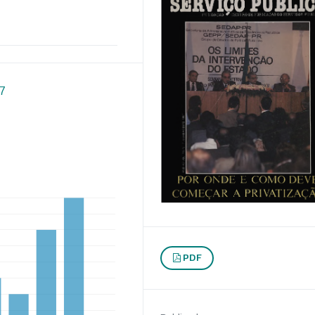
07
PDF