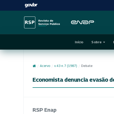
Início
Sobre
/
Acervo
/
v. 43 n. 7 (1987)
/
Debate
Economista denuncia evasão do
RSP Enap