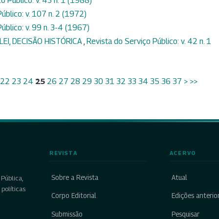
o Público: v. 43 n. 1 (1988)
úblico: v. 107 n. 2 (1972)
úblico: v. 99 n. 3-4 (1967)
LEI, DECISÃO HISTÓRICA
,
Revista do Serviço Público: v. 42 n. 1
22
23
24
25
26
27
28
29
30
31
32
33
34
35
36
37
>
>>
REVISTA
ACERVO
Sobre a Revista
Atual
Pública,
políticas
Corpo Editorial
Edições anterio
Submissão
Pesquisar