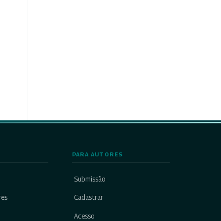
PARA AUTORES
Submissão
res
Cadastrar
Acesso