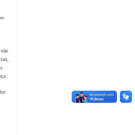
com
e não
iais,
as
nça.
tor