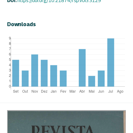
DOI:
https://doi.org/10.21874/rsp.v0i3.3129
Downloads