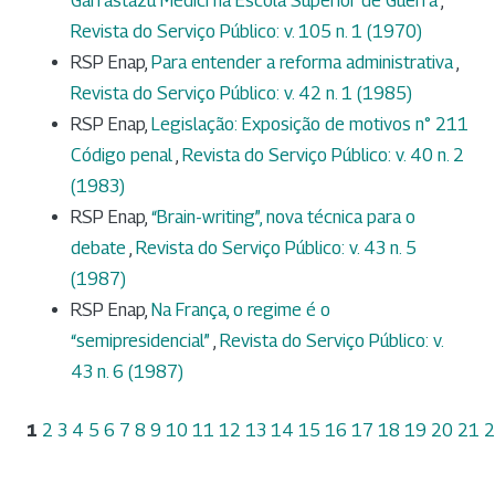
Garrastazu Médici na Escola Superior de Guerra
,
Revista do Serviço Público: v. 105 n. 1 (1970)
RSP Enap,
Para entender a reforma administrativa
,
Revista do Serviço Público: v. 42 n. 1 (1985)
RSP Enap,
Legislação: Exposição de motivos n° 211
Código penal
,
Revista do Serviço Público: v. 40 n. 2
(1983)
RSP Enap,
“Brain-writing”, nova técnica para o
debate
,
Revista do Serviço Público: v. 43 n. 5
(1987)
RSP Enap,
Na França, o regime é o
“semipresidencial”
,
Revista do Serviço Público: v.
43 n. 6 (1987)
1
2
3
4
5
6
7
8
9
10
11
12
13
14
15
16
17
18
19
20
21
2