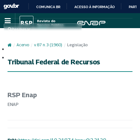
COMUNICA BR
ACESSO À INFORMAÇÃO
PARTI
IR
PARA
Pesquisar
O
CONTEÚDO
/
Acervo
/
v. 87 n. 3 (1960)
/
Legislação
Cadastro
Acesso
Tribunal Federal de Recursos
RSP Enap
ENAP