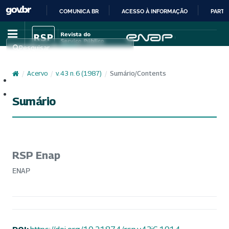
COMUNICA BR
ACESSO À INFORMAÇÃO
PARTI
IR
PARA
Pesquisar
O
CONTEÚDO
/
Acervo
/
v. 43 n. 6 (1987)
/
Sumário/Contents
Cadastro
Acesso
Sumário
RSP Enap
ENAP