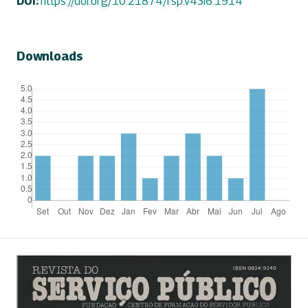
DOI:
https://doi.org/10.21874/rsp.v43i6.1914
Downloads