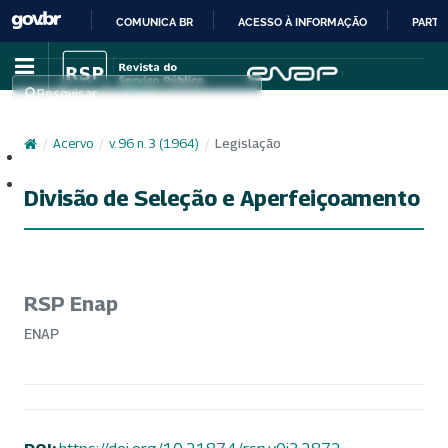
COMUNICA BR
ACESSO À INFORMAÇÃO
PARTI
IR
PARA
Pesquisar
O
CONTEÚDO
/
Acervo
/
v. 96 n. 3 (1964)
/
Legislação
Cadastro
Acesso
Divisão de Seleção e Aperfeiçoamento
RSP Enap
ENAP