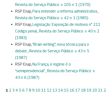
Revista do Serviço Público: v. 105 n. 1 (1970)
RSP Enap,
Para entender a reforma administrativa
,
Revista do Serviço Público: v. 42 n. 1 (1985)
RSP Enap,
Legislação: Exposição de motivos n° 211
Código penal
,
Revista do Serviço Público: v. 40 n. 2
(1983)
RSP Enap,
“Brain-writing”, nova técnica para o
debate
,
Revista do Serviço Público: v. 43 n. 5
(1987)
RSP Enap,
Na França, o regime é o
“semipresidencial”
,
Revista do Serviço Público: v.
43 n. 6 (1987)
1
2
3
4
5
6
7
8
9
10
11
12
13
14
15
16
17
18
19
20
21
2