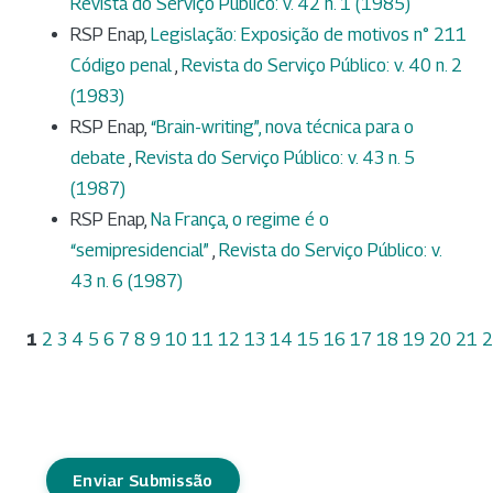
Revista do Serviço Público: v. 42 n. 1 (1985)
RSP Enap,
Legislação: Exposição de motivos n° 211
Código penal
,
Revista do Serviço Público: v. 40 n. 2
(1983)
RSP Enap,
“Brain-writing”, nova técnica para o
debate
,
Revista do Serviço Público: v. 43 n. 5
(1987)
RSP Enap,
Na França, o regime é o
“semipresidencial”
,
Revista do Serviço Público: v.
43 n. 6 (1987)
1
2
3
4
5
6
7
8
9
10
11
12
13
14
15
16
17
18
19
20
21
2
Enviar Submissão