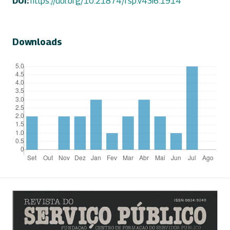
DOI:
https://doi.org/10.21874/rsp.v43i6.1914
Downloads