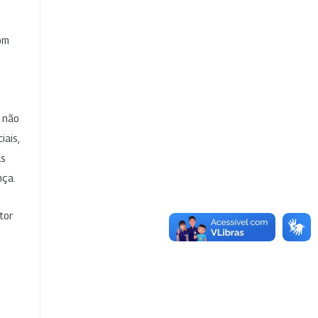
com
e não
iais,
as
nça.
tor