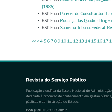
(1985)
RSP Enap,
Parecer do Consultor Jurídico d
RSP Enap,
Mudança dos Quadros Dirigent
RSP Enap,
Supremo Tribunal Federal
,
Re
<<
<
4
5
6
7
8
9
10
11
12
13
14
15
16
17
1
Revista do Serviço Público
Publicação científica da Escola Nacional de Administração 
dedicada à produção de conhecimento em gestão pública, 
públicas e administração do Estado.
ISSN (ONLINE): 2357-8017