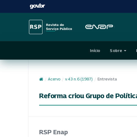
Início
Sobre
/
Acervo
/
v. 43 n. 6 (1987)
/
Entrevista
Reforma criou Grupo de Polític
RSP Enap