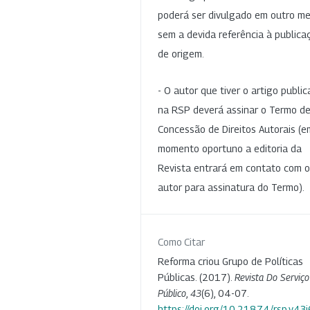
poderá ser divulgado em outro me
sem a devida referência à publica
de origem.
- O autor que tiver o artigo publi
na RSP deverá assinar o Termo d
Concessão de Direitos Autorais (e
momento oportuno a editoria da
Revista entrará em contato com o
autor para assinatura do Termo).
Como Citar
Reforma criou Grupo de Políticas
Públicas. (2017).
Revista Do Serviço
Público
,
43
(6), 04-07.
https://doi.org/10.21874/rsp.v43