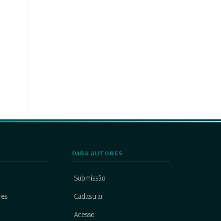
PARA AUTORES
Submissão
res
Cadastrar
Acesso