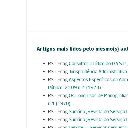
Artigos mais lidos pelo mesmo(s) au
RSP Enap,
Consultor Jurídico do D.A.S.P.
RSP Enap,
Jurisprudência Administrativa
RSP Enap,
Aspectos Específicos da Adm
Público: v. 109 n. 4 (1974)
RSP Enap,
Os Concursos de Monografias
n. 1 (1970)
RSP Enap,
Sumário
,
Revista do Serviço P
RSP Enap,
Sumário
,
Revista do Serviço P
RSP Enap,
Debate: O Servidor pergunta