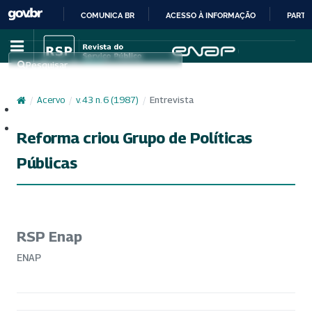
COMUNICA BR
ACESSO À INFORMAÇÃO
PARTI
IR
PARA
Pesquisar
O
CONTEÚDO
/
Acervo
/
v. 43 n. 6 (1987)
/
Entrevista
Cadastro
Acesso
Reforma criou Grupo de Políticas
Públicas
RSP Enap
ENAP