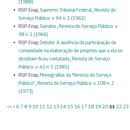
(1988)
RSP Enap,
Supremo Tribunal Federal
,
Revista do
Serviço Público: v. 94 n. 1 (1962)
RSP Enap,
Sumário
,
Revista do Serviço Público: v.
98 n. 2 (1966)
RSP Enap,
Debate: A ausência da participação da
comunidade na elaboração de projetos que a ela se
destinam ficou contatada
,
Revista do Serviço
Público: v. 42 n. 1 (1985)
RSP Enap,
Monografias da “Revista do Serviço
Público”
,
Revista do Serviço Público: v. 108 n. 2
(1973)
<<
<
6
7
8
9
10
11
12
13
14
15
16
17
18
19
20
21
22
23