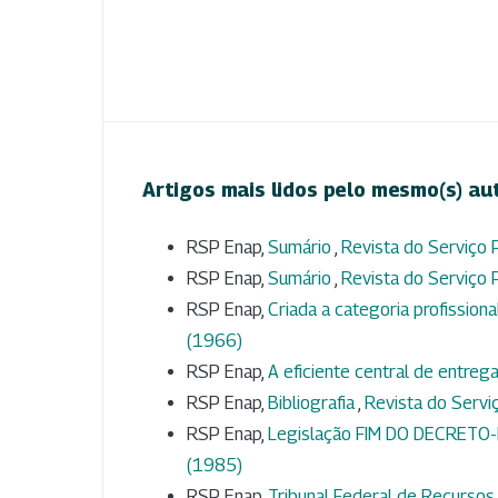
Artigos mais lidos pelo mesmo(s) au
RSP Enap,
Sumário
,
Revista do Serviço P
RSP Enap,
Sumário
,
Revista do Serviço P
RSP Enap,
Criada a categoria profission
(1966)
RSP Enap,
A eficiente central de entre
RSP Enap,
Bibliografia
,
Revista do Serviç
RSP Enap,
Legislação FIM DO DECRETO-
(1985)
RSP Enap,
Tribunal Federal de Recursos