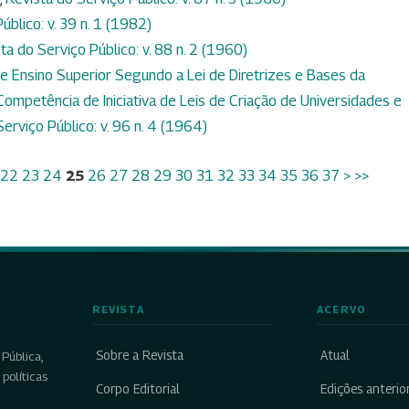
úblico: v. 39 n. 1 (1982)
ta do Serviço Público: v. 88 n. 2 (1960)
 Ensino Superior Segundo a Lei de Diretrizes e Bases da
ompetência de Iniciativa de Leis de Criação de Universidades e
erviço Público: v. 96 n. 4 (1964)
22
23
24
25
26
27
28
29
30
31
32
33
34
35
36
37
>
>>
REVISTA
ACERVO
Sobre a Revista
Atual
Pública,
políticas
Corpo Editorial
Edições anterio