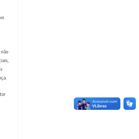
com
e não
iais,
as
nça.
tor