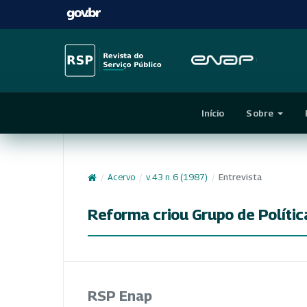
Início
Sobre
/
Acervo
/
v. 43 n. 6 (1987)
/
Entrevista
Reforma criou Grupo de Polític
RSP Enap