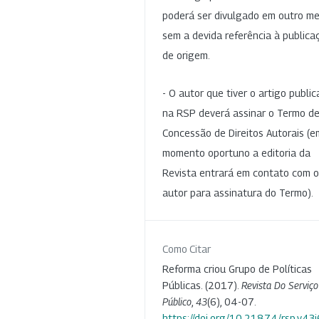
poderá ser divulgado em outro me
sem a devida referência à publica
de origem.
- O autor que tiver o artigo publi
na RSP deverá assinar o Termo d
Concessão de Direitos Autorais (e
momento oportuno a editoria da
Revista entrará em contato com o
autor para assinatura do Termo).
Como Citar
Reforma criou Grupo de Políticas
Públicas. (2017).
Revista Do Serviço
Público
,
43
(6), 04-07.
https://doi.org/10.21874/rsp.v43