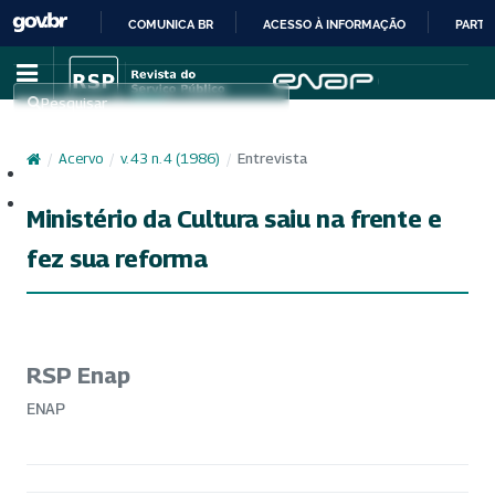
COMUNICA BR
ACESSO À INFORMAÇÃO
PARTI
IR
PARA
Pesquisar
O
CONTEÚDO
/
Acervo
/
v. 43 n. 4 (1986)
/
Entrevista
Cadastro
Acesso
Ministério da Cultura saiu na frente e
fez sua reforma
RSP Enap
ENAP