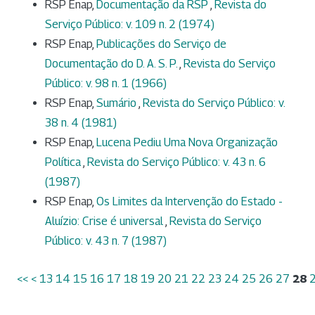
RSP Enap,
Documentação da RSP
,
Revista do
Serviço Público: v. 109 n. 2 (1974)
RSP Enap,
Publicações do Serviço de
Documentação do D. A. S. P.
,
Revista do Serviço
Público: v. 98 n. 1 (1966)
RSP Enap,
Sumário
,
Revista do Serviço Público: v.
38 n. 4 (1981)
RSP Enap,
Lucena Pediu Uma Nova Organização
Política
,
Revista do Serviço Público: v. 43 n. 6
(1987)
RSP Enap,
Os Limites da Intervenção do Estado -
Aluízio: Crise é universal
,
Revista do Serviço
Público: v. 43 n. 7 (1987)
<<
<
13
14
15
16
17
18
19
20
21
22
23
24
25
26
27
28