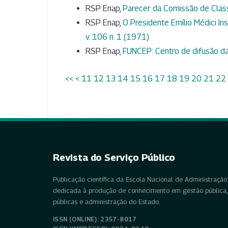
RSP Enap,
Parecer da Comissão de Clas
RSP Enap,
O Presidente Emílio Médici In
v. 106 n. 1 (1971)
RSP Enap,
FUNCEP: Centro de difusão 
<<
<
11
12
13
14
15
16
17
18
19
20
21
22
Revista do Serviço Público
Publicação científica da Escola Nacional de Administração 
dedicada à produção de conhecimento em gestão pública, 
públicas e administração do Estado.
ISSN (ONLINE): 2357-8017