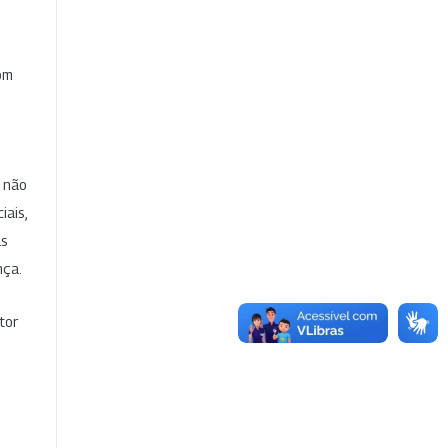
com
e não
iais,
as
nça.
tor