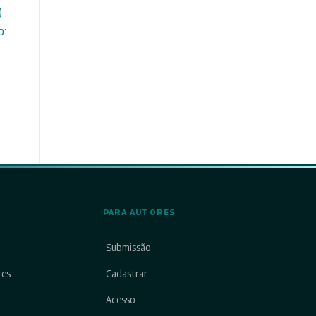
)
o:
PARA AUTORES
Submissão
res
Cadastrar
Acesso