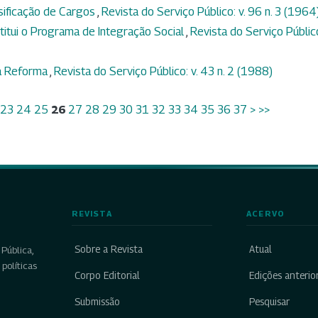
sificação de Cargos
,
Revista do Serviço Público: v. 96 n. 3 (1964
stitui o Programa de Integração Social
,
Revista do Serviço Públic
da Reforma
,
Revista do Serviço Público: v. 43 n. 2 (1988)
23
24
25
26
27
28
29
30
31
32
33
34
35
36
37
>
>>
REVISTA
ACERVO
Sobre a Revista
Atual
Pública,
políticas
Corpo Editorial
Edições anterio
Submissão
Pesquisar