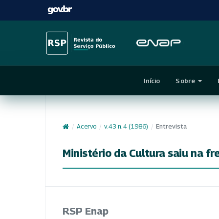
Início
Sobre
/
Acervo
/
v. 43 n. 4 (1986)
/
Entrevista
Ministério da Cultura saiu na f
RSP Enap