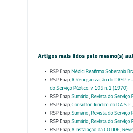
Artigos mais lidos pelo mesmo(s) au
RSP Enap,
Médici Reafirma Soberania Br
RSP Enap,
A Reorganização do DASP e a I
do Serviço Público: v. 105 n. 1 (1970)
RSP Enap,
Sumário
,
Revista do Serviço P
RSP Enap,
Consultor Jurídico do D.A.S.P.
RSP Enap,
Sumário
,
Revista do Serviço P
RSP Enap,
Sumário
,
Revista do Serviço P
RSP Enap,
A Instalação da COTIDE
,
Revis