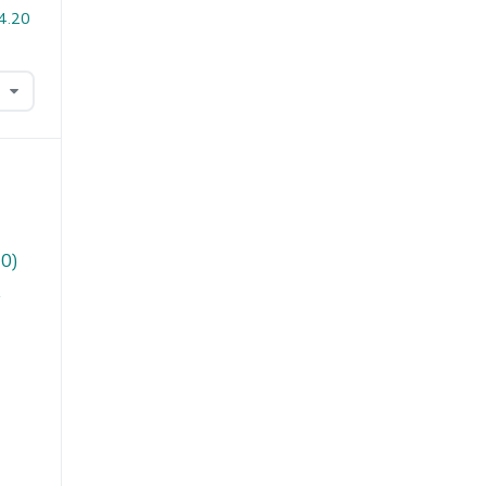
i4.20
70)