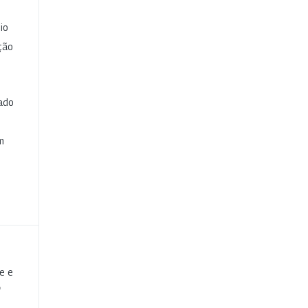
io
ção
cado
e
m
te e
o