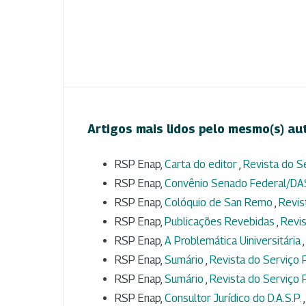
Artigos mais lidos pelo mesmo(s) au
RSP Enap,
Carta do editor
,
Revista do Se
RSP Enap,
Convênio Senado Federal/D
RSP Enap,
Colóquio de San Remo
,
Revis
RSP Enap,
Publicações Revebidas
,
Revis
RSP Enap,
A Problemática Uiniversitária
RSP Enap,
Sumário
,
Revista do Serviço P
RSP Enap,
Sumário
,
Revista do Serviço P
RSP Enap,
Consultor Jurídico do D.A.S.P.