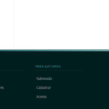
PARA AUTORES
Submissão
res
Cadastrar
Acesso