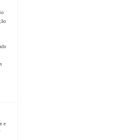
io
ção
cado
e
m
te e
o