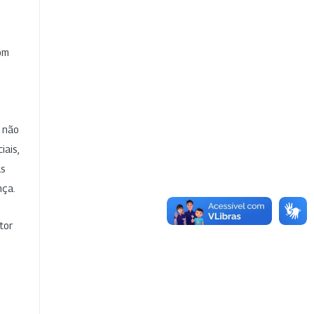
com
e não
iais,
as
nça.
tor