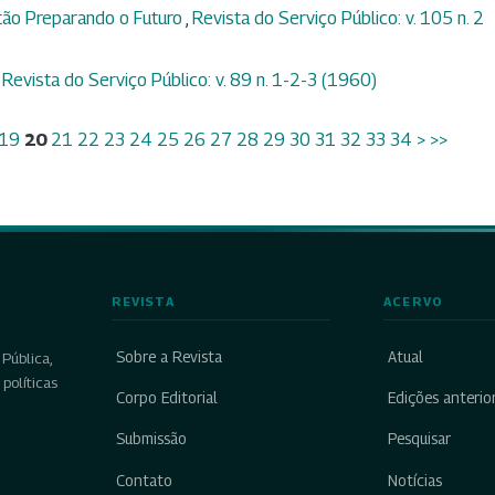
tão Preparando o Futuro
,
Revista do Serviço Público: v. 105 n. 2
,
Revista do Serviço Público: v. 89 n. 1-2-3 (1960)
19
20
21
22
23
24
25
26
27
28
29
30
31
32
33
34
>
>>
REVISTA
ACERVO
Sobre a Revista
Atual
Pública,
políticas
Corpo Editorial
Edições anterio
Submissão
Pesquisar
Contato
Notícias