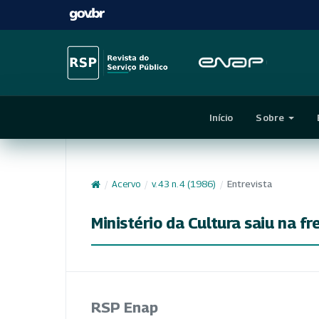
Início
Sobre
/
Acervo
/
v. 43 n. 4 (1986)
/
Entrevista
Ministério da Cultura saiu na f
RSP Enap