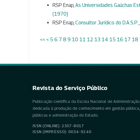
RSP Enap,
As Universidades Gaúchas Es
(1970)
RSP Enap,
Consultor Jurídico do D.A.S.P.
<<
<
5
6
7
8
9
10
11
12
13
14
15
16
17
18
Revista do Serviço Público
Publicação científica da Escola Nacional de Administração 
dedicada à produção de conhecimento em gestão pública, 
públicas e administração do Estado.
ISSN (ONLINE): 2357-8017
ISSN (IMPRESSO): 0034-9240