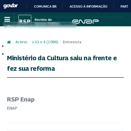
COMUNICA BR
ACESSO À INFORMAÇÃO
PARTI
IR
PARA
Pesquisar
O
CONTEÚDO
/
Acervo
/
v. 43 n. 4 (1986)
/
Entrevista
Cadastro
Acesso
Ministério da Cultura saiu na frente e
fez sua reforma
RSP Enap
ENAP