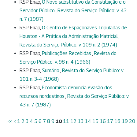
RSP Enap,
O Novo substitutivo da Constituição e o
Servidor Público
,
Revista do Serviço Público: v. 43
n. 7 (1987)
RSP Enap,
O Centro de Espaçonaves Tripuladas de
Houston - A Prática da Administração Matricial
,
Revista do Serviço Público: v. 109 n. 2 (1974)
RSP Enap,
Publicações Recebidas
,
Revista do
Serviço Público: v. 98 n. 4 (1966)
RSP Enap,
Sumário
,
Revista do Serviço Público: v.
101 n. 3-4 (1968)
RSP Enap,
Economista denuncia evasão dos
recursos nordestinos
,
Revista do Serviço Público: v.
43 n. 7 (1987)
<<
<
1
2
3
4
5
6
7
8
9
10
11
12
13
14
15
16
17
18
19
20