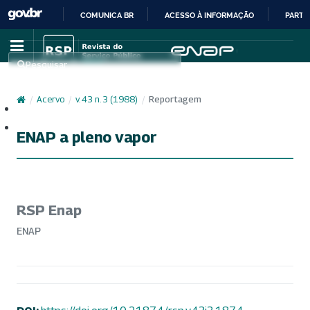
COMUNICA BR
ACESSO À INFORMAÇÃO
PARTI
IR
PARA
Pesquisar
O
CONTEÚDO
/
Acervo
/
v. 43 n. 3 (1988)
/
Reportagem
Cadastro
Acesso
ENAP a pleno vapor
RSP Enap
ENAP