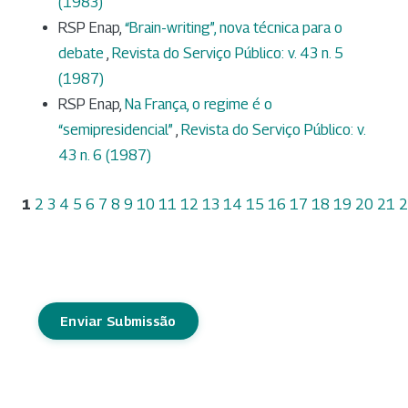
(1983)
RSP Enap,
“Brain-writing”, nova técnica para o
debate
,
Revista do Serviço Público: v. 43 n. 5
(1987)
RSP Enap,
Na França, o regime é o
“semipresidencial”
,
Revista do Serviço Público: v.
43 n. 6 (1987)
1
2
3
4
5
6
7
8
9
10
11
12
13
14
15
16
17
18
19
20
21
2
Enviar Submissão