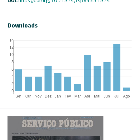
DOI:
https://doi.org/10.21874/rsp.v43i3.1874
Downloads