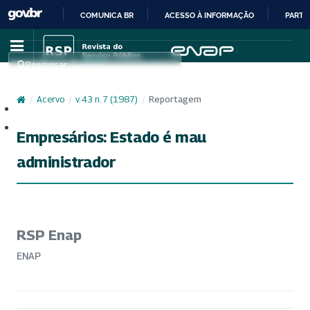
COMUNICA BR
ACESSO À INFORMAÇÃO
PARTI
IR
PARA
Pesquisar
O
CONTEÚDO
/
Acervo
/
v. 43 n. 7 (1987)
/
Reportagem
Cadastro
Acesso
Empresários: Estado é mau
administrador
RSP Enap
ENAP