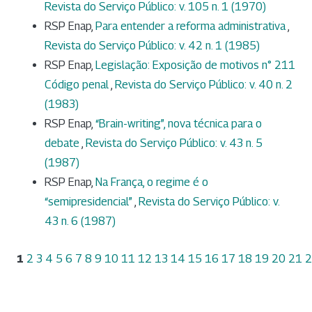
Revista do Serviço Público: v. 105 n. 1 (1970)
RSP Enap,
Para entender a reforma administrativa
,
Revista do Serviço Público: v. 42 n. 1 (1985)
RSP Enap,
Legislação: Exposição de motivos n° 211
Código penal
,
Revista do Serviço Público: v. 40 n. 2
(1983)
RSP Enap,
“Brain-writing”, nova técnica para o
debate
,
Revista do Serviço Público: v. 43 n. 5
(1987)
RSP Enap,
Na França, o regime é o
“semipresidencial”
,
Revista do Serviço Público: v.
43 n. 6 (1987)
1
2
3
4
5
6
7
8
9
10
11
12
13
14
15
16
17
18
19
20
21
2