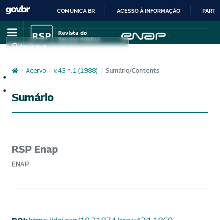
COMUNICA BR
ACESSO À INFORMAÇÃO
PARTI
IR
PARA
Pesquisar
O
CONTEÚDO
/
Acervo
/
v. 43 n. 1 (1988)
/
Sumário/Contents
Cadastro
Acesso
Sumário
RSP Enap
ENAP