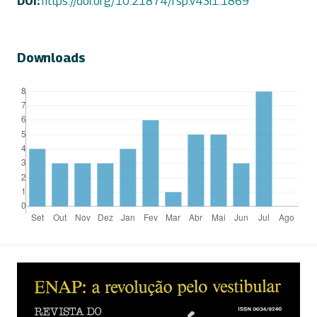
DOI:
https://doi.org/10.21874/rsp.v43i1.1869
Downloads