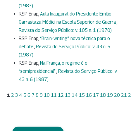
(1983)
RSP Enap,
Aula Inaugural do Presidente Emílio
Garrastazu Médici na Escola Superior de Guerra
,
Revista do Serviço Público: v. 105 n. 1 (1970)
RSP Enap,
“Brain-writing”, nova técnica para o
debate
,
Revista do Serviço Público: v. 43 n. 5
(1987)
RSP Enap,
Na França, o regime é o
“semipresidencial”
,
Revista do Serviço Público: v.
43 n. 6 (1987)
1
2
3
4
5
6
7
8
9
10
11
12
13
14
15
16
17
18
19
20
21
2