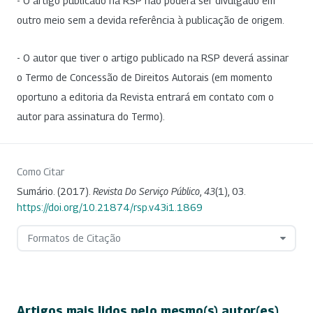
- O artigo publicado na RSP não poderá ser divulgado em
outro meio sem a devida referência à publicação de origem.
- O autor que tiver o artigo publicado na RSP deverá assinar
o Termo de Concessão de Direitos Autorais (em momento
oportuno a editoria da Revista entrará em contato com o
autor para assinatura do Termo).
Como Citar
Sumário. (2017).
Revista Do Serviço Público
,
43
(1), 03.
https://doi.org/10.21874/rsp.v43i1.1869
Formatos de Citação
Artigos mais lidos pelo mesmo(s) autor(es)