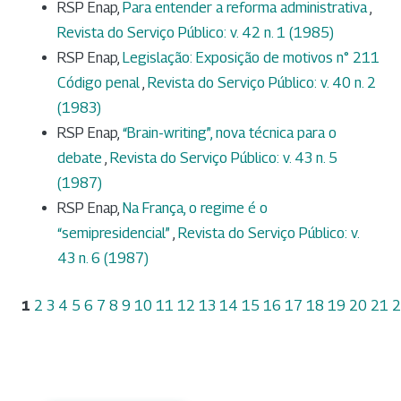
RSP Enap,
Para entender a reforma administrativa
,
Revista do Serviço Público: v. 42 n. 1 (1985)
RSP Enap,
Legislação: Exposição de motivos n° 211
Código penal
,
Revista do Serviço Público: v. 40 n. 2
(1983)
RSP Enap,
“Brain-writing”, nova técnica para o
debate
,
Revista do Serviço Público: v. 43 n. 5
(1987)
RSP Enap,
Na França, o regime é o
“semipresidencial”
,
Revista do Serviço Público: v.
43 n. 6 (1987)
1
2
3
4
5
6
7
8
9
10
11
12
13
14
15
16
17
18
19
20
21
2