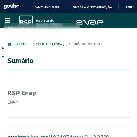
COMUNICA BR
ACESSO À INFORMAÇÃO
PARTI
IR
PARA
Pesquisar
O
CONTEÚDO
/
Acervo
/
v. 99 n. 1-2 (1967)
/
Sumário/Contents
Cadastro
Acesso
Sumário
RSP Enap
ENAP