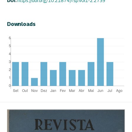
DOI:
https://doi.org/10.21874/rsp.v0i1-2.2739
Downloads