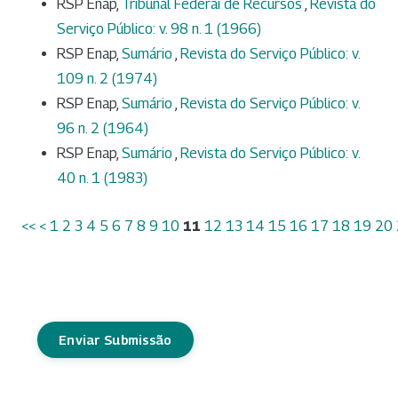
RSP Enap,
Tribunal Federai de Recursos
,
Revista do
Serviço Público: v. 98 n. 1 (1966)
RSP Enap,
Sumário
,
Revista do Serviço Público: v.
109 n. 2 (1974)
RSP Enap,
Sumário
,
Revista do Serviço Público: v.
96 n. 2 (1964)
RSP Enap,
Sumário
,
Revista do Serviço Público: v.
40 n. 1 (1983)
<<
<
1
2
3
4
5
6
7
8
9
10
11
12
13
14
15
16
17
18
19
20
Enviar Submissão