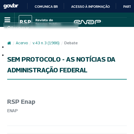
COMUNICA BR
ACESSO À INFORMAÇÃO
PARTI
IR
PARA
Pesquisar
O
CONTEÚDO
/
Acervo
/
v. 43 n. 3 (1986)
/
Debate
Cadastro
Acesso
SEM PROTOCOLO - AS NOTÍCIAS DA
ADMINISTRAÇÃO FEDERAL
RSP Enap
ENAP