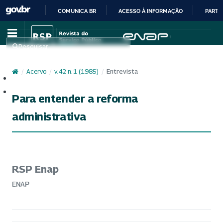
COMUNICA BR
ACESSO À INFORMAÇÃO
PARTI
IR
PARA
Pesquisar
O
CONTEÚDO
/
Acervo
/
v. 42 n. 1 (1985)
/
Entrevista
Cadastro
Acesso
Para entender a reforma
administrativa
RSP Enap
ENAP