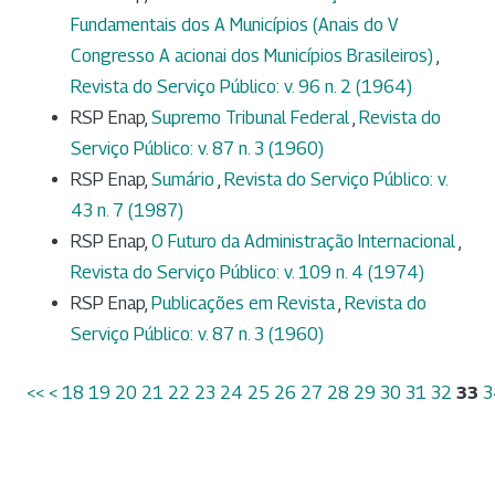
Fundamentais dos A Municípios (Anais do V
Congresso A acionai dos Municípios Brasileiros)
,
Revista do Serviço Público: v. 96 n. 2 (1964)
RSP Enap,
Supremo Tribunal Federal
,
Revista do
Serviço Público: v. 87 n. 3 (1960)
RSP Enap,
Sumário
,
Revista do Serviço Público: v.
43 n. 7 (1987)
RSP Enap,
O Futuro da Administração Internacional
,
Revista do Serviço Público: v. 109 n. 4 (1974)
RSP Enap,
Publicações em Revista
,
Revista do
Serviço Público: v. 87 n. 3 (1960)
<<
<
18
19
20
21
22
23
24
25
26
27
28
29
30
31
32
33
3