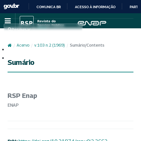
COMUNICA BR
ACESSO À INFORMAÇÃO
PARTI
IR
PARA
Pesquisar
O
CONTEÚDO
/
Acervo
/
v. 103 n. 2 (1969)
/
Sumário/Contents
Cadastro
Acesso
Sumário
RSP Enap
ENAP