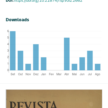
DOI:
https://doi.org/10.21874/rsp.v0i2.2662
Downloads