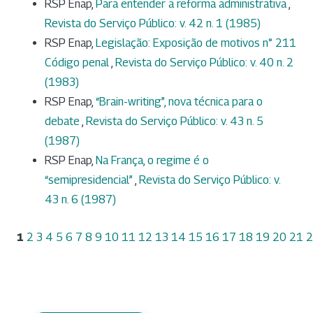
RSP Enap,
Para entender a reforma administrativa
,
Revista do Serviço Público: v. 42 n. 1 (1985)
RSP Enap,
Legislação: Exposição de motivos n° 211
Código penal
,
Revista do Serviço Público: v. 40 n. 2
(1983)
RSP Enap,
“Brain-writing”, nova técnica para o
debate
,
Revista do Serviço Público: v. 43 n. 5
(1987)
RSP Enap,
Na França, o regime é o
“semipresidencial”
,
Revista do Serviço Público: v.
43 n. 6 (1987)
1
2
3
4
5
6
7
8
9
10
11
12
13
14
15
16
17
18
19
20
21
2