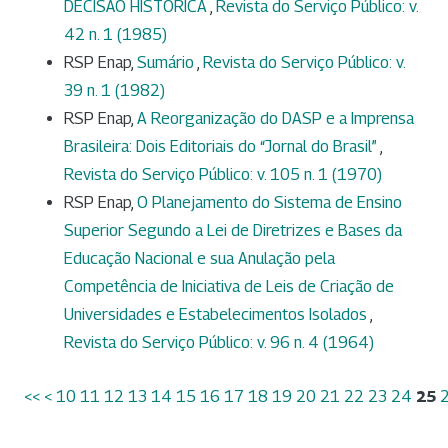
DECISÃO HISTÓRICA
,
Revista do Serviço Público: v.
42 n. 1 (1985)
RSP Enap,
Sumário
,
Revista do Serviço Público: v.
39 n. 1 (1982)
RSP Enap,
A Reorganização do DASP e a Imprensa
Brasileira: Dois Editoriais do “Jornal do Brasil”
,
Revista do Serviço Público: v. 105 n. 1 (1970)
RSP Enap,
O Planejamento do Sistema de Ensino
Superior Segundo a Lei de Diretrizes e Bases da
Educação Nacional e sua Anulação pela
Competência de Iniciativa de Leis de Criação de
Universidades e Estabelecimentos Isolados
,
Revista do Serviço Público: v. 96 n. 4 (1964)
<<
<
10
11
12
13
14
15
16
17
18
19
20
21
22
23
24
25