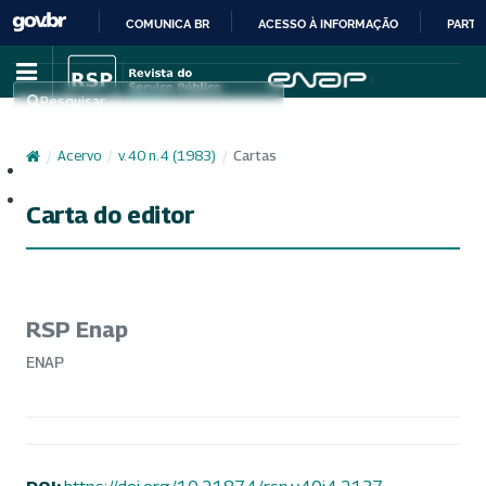
COMUNICA BR
ACESSO À INFORMAÇÃO
PARTI
IR
PARA
Pesquisar
O
CONTEÚDO
/
Acervo
/
v. 40 n. 4 (1983)
/
Cartas
Cadastro
Acesso
Carta do editor
RSP Enap
ENAP