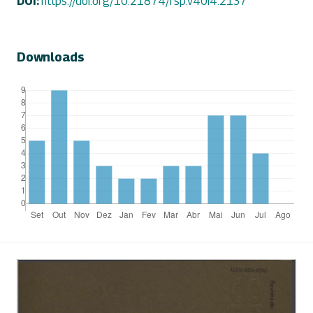
DOI:
https://doi.org/10.21874/rsp.v40i4.2137
Downloads