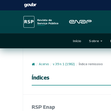
Início
Sobre
/
Acervo
/
v. 39 n. 1 (1982)
/
Índice remissivo
Índices
RSP Enap