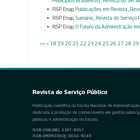
Municípios Brasileiros)
,
Revista do Serviç
RSP Enap,
Publicações em Revista
,
Revi
RSP Enap,
Sumário
,
Revista do Serviço P
RSP Enap,
O Futuro da Administração Int
<<
<
18
19
20
21
22
23
24
25
26
27
28
29
Revista do Serviço Público
Publicação científica da Escola Nacional de Administração 
dedicada à produção de conhecimento em gestão pública, 
públicas e administração do Estado.
ISSN (ONLINE): 2357-8017
ISSN (IMPRESSO): 0034-9240