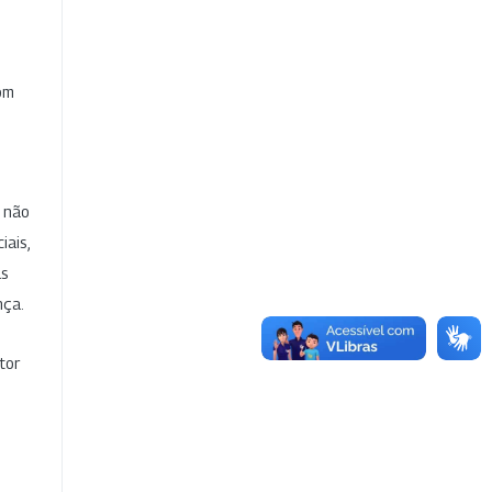
com
e não
iais,
as
nça.
tor