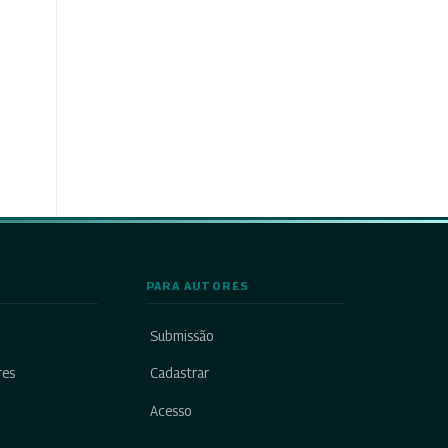
PARA AUTORES
Submissão
res
Cadastrar
Acesso