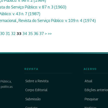
o Público: v. 96 n. 2 (1964)
sta do Serviço Público: v. 87 n. 3 (1960)
úblico: v. 43 n. 7 (1987)
ernacional
,
Revista do Serviço Público: v. 109 n. 4 (1974)
30
31
32
33
34
35
36
37
>
>>
REVISTA
ACERVO
Sobre a Revista
Atual
Pública,
políticas
Corpo Editorial
Edições anterio
Submissão
Pesquisar