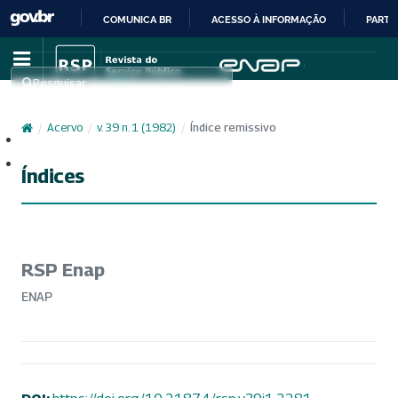
COMUNICA BR
ACESSO À INFORMAÇÃO
PARTI
IR
PARA
Pesquisar
O
CONTEÚDO
/
Acervo
/
v. 39 n. 1 (1982)
/
Índice remissivo
Cadastro
Acesso
Índices
RSP Enap
ENAP