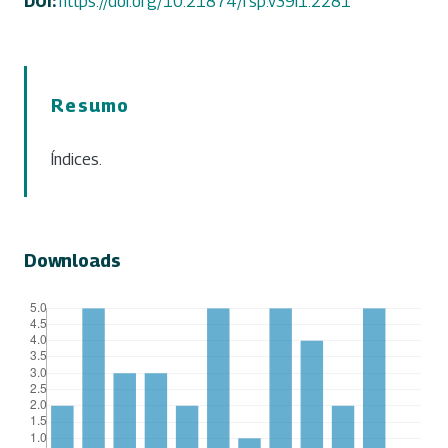
DOI:
https://doi.org/10.21874/rsp.v39i1.2281
Resumo
Índices.
Downloads