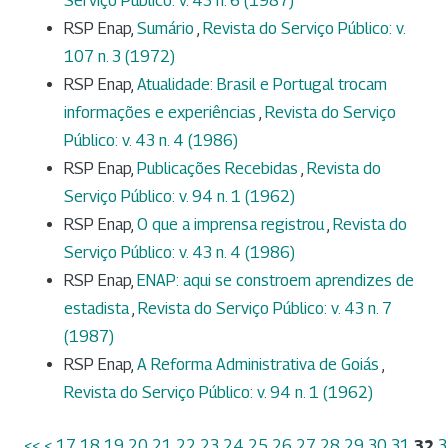
Serviço Público: v. 43 n. 6 (1987)
RSP Enap,
Sumário
,
Revista do Serviço Público: v.
107 n. 3 (1972)
RSP Enap,
Atualidade: Brasil e Portugal trocam
informações e experiências
,
Revista do Serviço
Público: v. 43 n. 4 (1986)
RSP Enap,
Publicações Recebidas
,
Revista do
Serviço Público: v. 94 n. 1 (1962)
RSP Enap,
O que a imprensa registrou
,
Revista do
Serviço Público: v. 43 n. 4 (1986)
RSP Enap,
ENAP: aqui se constroem aprendizes de
estadista
,
Revista do Serviço Público: v. 43 n. 7
(1987)
RSP Enap,
A Reforma Administrativa de Goiás
,
Revista do Serviço Público: v. 94 n. 1 (1962)
<<
<
17
18
19
20
21
22
23
24
25
26
27
28
29
30
31
32
3