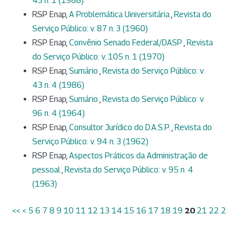
43 n. 1 (1988)
RSP Enap,
A Problemática Uiniversitária
,
Revista do
Serviço Público: v. 87 n. 3 (1960)
RSP Enap,
Convênio Senado Federal/DASP
,
Revista
do Serviço Público: v. 105 n. 1 (1970)
RSP Enap,
Sumário
,
Revista do Serviço Público: v.
43 n. 4 (1986)
RSP Enap,
Sumário
,
Revista do Serviço Público: v.
96 n. 4 (1964)
RSP Enap,
Consultor Jurídico do D.A.S.P.
,
Revista do
Serviço Público: v. 94 n. 3 (1962)
RSP Enap,
Aspectos Práticos da Administração de
pessoal
,
Revista do Serviço Público: v. 95 n. 4
(1963)
<<
<
5
6
7
8
9
10
11
12
13
14
15
16
17
18
19
20
21
22
2