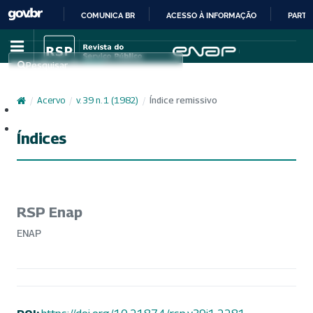
COMUNICA BR
ACESSO À INFORMAÇÃO
PARTI
IR
PARA
Pesquisar
O
CONTEÚDO
/
Acervo
/
v. 39 n. 1 (1982)
/
Índice remissivo
Cadastro
Acesso
Índices
RSP Enap
ENAP