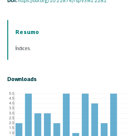
DOI:
https://doi.org/10.21874/rsp.v39i1.2281
Resumo
Índices.
Downloads