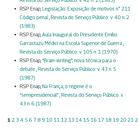
Revista do Serviço Público: v. 42 n. 1 (1985)
RSP Enap,
Legislação: Exposição de motivos n° 211
Código penal
,
Revista do Serviço Público: v. 40 n. 2
(1983)
RSP Enap,
Aula Inaugural do Presidente Emílio
Garrastazu Médici na Escola Superior de Guerra
,
Revista do Serviço Público: v. 105 n. 1 (1970)
RSP Enap,
“Brain-writing”, nova técnica para o
debate
,
Revista do Serviço Público: v. 43 n. 5
(1987)
RSP Enap,
Na França, o regime é o
“semipresidencial”
,
Revista do Serviço Público: v.
43 n. 6 (1987)
1
2
3
4
5
6
7
8
9
10
11
12
13
14
15
16
17
18
19
20
21
2