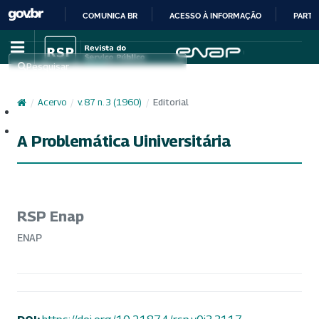
COMUNICA BR
ACESSO À INFORMAÇÃO
PARTI
IR
PARA
Pesquisar
O
CONTEÚDO
/
Acervo
/
v. 87 n. 3 (1960)
/
Editorial
Cadastro
Acesso
A Problemática Uiniversitária
RSP Enap
ENAP