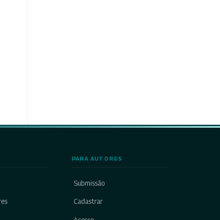
PARA AUTORES
Submissão
res
Cadastrar
Acesso