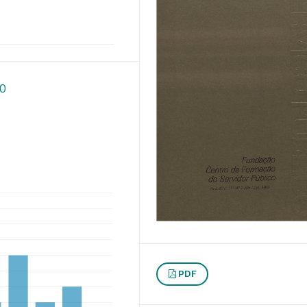
20
PDF