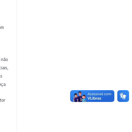
com
e não
iais,
as
nça.
tor