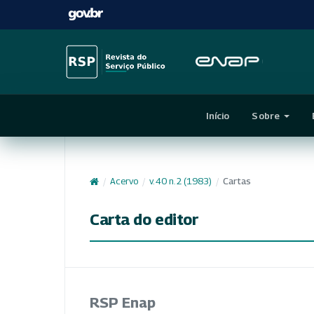
Início
Sobre
/
Acervo
/
v. 40 n. 2 (1983)
/
Cartas
Carta do editor
RSP Enap