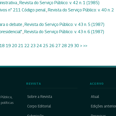
nistrativa
,
Revista do Serviço Público: v. 42 n. 1 (1985)
tivos n° 211 Código penal
,
Revista do Serviço Público: v. 40 n. 2
para o debate
,
Revista do Serviço Público: v. 43 n. 5 (1987)
presidencial”
,
Revista do Serviço Público: v. 43 n. 6 (1987)
18
19
20
21
22
23
24
25
26
27
28
29
30
>
>>
REVISTA
ACERVO
Sobre a Revista
Atual
Pública,
políticas
Corpo Editorial
Edições anterio
Submissão
Pesquisar