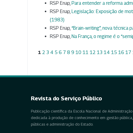
RSP Enap,
Para entender a reforma admi
RSP Enap,
Legislação: Exposição de mo
(1983)
RSP Enap,
“Brain-writing”, nova técnica 
RSP Enap,
Na França, o regime é o “semi
1
2
3
4
5
6
7
8
9
10
11
12
13
14
15
16
17
Revista do Serviço Público
Publicação científica da Escola Nacional de Administração 
dedicada à produção de conhecimento em gestão pública, 
públicas e administração do Estado.