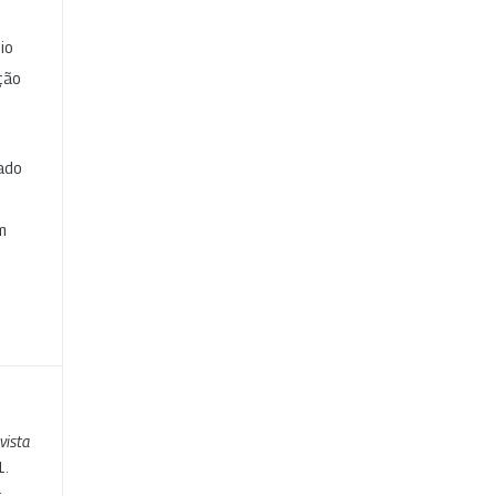
io
ção
cado
e
m
vista
1.
-