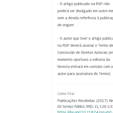
- O artigo publicado na RSP não
poderá ser divulgado em outro me
sem a devida referência à publica
de origem.
- O autor que tiver o artigo publi
na RSP deverá assinar o Termo d
Concessão de Direitos Autorais (e
momento oportuno a editoria da
Revista entrará em contato com o
autor para assinatura do Termo).
Como Citar
Publicações Recebidas. (2017).
Re
Do Serviço Público
,
99
(1-2), 126-13
https://doi.org/10.21874/rsp.v0i1