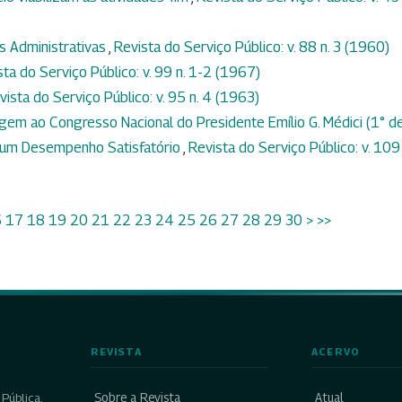
s Administrativas
,
Revista do Serviço Público: v. 88 n. 3 (1960)
sta do Serviço Público: v. 99 n. 1-2 (1967)
vista do Serviço Público: v. 95 n. 4 (1963)
em ao Congresso Nacional do Presidente Emílio G. Médici (1° d
 um Desempenho Satisfatório
,
Revista do Serviço Público: v. 109 
6
17
18
19
20
21
22
23
24
25
26
27
28
29
30
>
>>
REVISTA
ACERVO
Sobre a Revista
Atual
Pública,