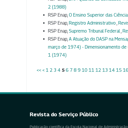
2 (1988)
RSP Enap,
O Ensino Superior das Ciência
RSP Enap,
Registro Administrativo
,
Revi
RSP Enap,
Supremo Tribunal Federal
,
Re
RSP Enap,
A Atuação do DASP na Mensag
março de 1974) - Dimensionamento de
1 (1974)
<<
<
1
2
3
4
5
6
7
8
9
10
11
12
13
14
15
1
Revista do Serviço Público
Publicação científica da Escola Nacional de Administração 