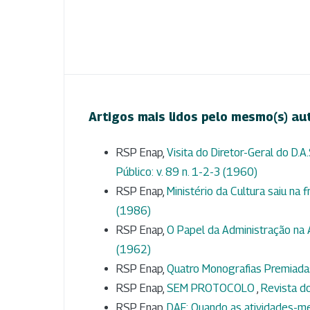
Artigos mais lidos pelo mesmo(s) au
RSP Enap,
Visita do Diretor-Geral do D.A
Público: v. 89 n. 1-2-3 (1960)
RSP Enap,
Ministério da Cultura saiu na 
(1986)
RSP Enap,
O Papel da Administração na 
(1962)
RSP Enap,
Quatro Monografias Premiad
RSP Enap,
SEM PROTOCOLO
,
Revista do
RSP Enap,
DAF: Quando as atividades-mei