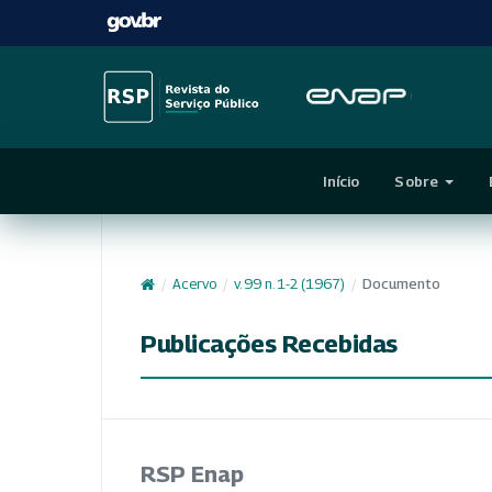
Início
Sobre
/
Acervo
/
v. 99 n. 1-2 (1967)
/
Documento
Publicações Recebidas
RSP Enap