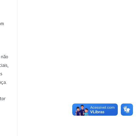
com
e não
iais,
as
nça.
tor