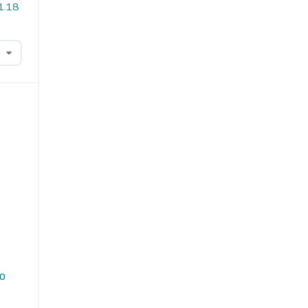
i1.18
do