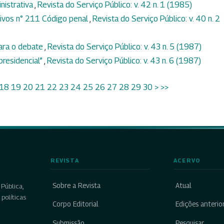
nistrativa
,
Revista do Serviço Público: v. 42 n. 1 (1985)
tivos n° 211 Código penal
,
Revista do Serviço Público: v. 40 n. 2
para o debate
,
Revista do Serviço Público: v. 43 n. 5 (1987)
presidencial”
,
Revista do Serviço Público: v. 43 n. 6 (1987)
18
19
20
21
22
23
24
25
26
27
28
29
30
>
>>
REVISTA
ACERVO
Sobre a Revista
Atual
Pública,
políticas
Corpo Editorial
Edições anterio
Submissão
Pesquisar