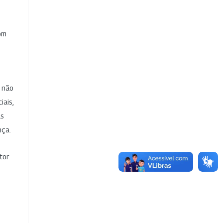
com
e não
iais,
as
nça.
tor