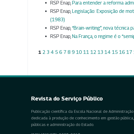
RSP Enap,
Para entender a reforma admi
RSP Enap,
Legislação: Exposição de mo
(1983)
RSP Enap,
“Brain-writing”, nova técnica 
RSP Enap,
Na França, o regime é o “semi
1
2
3
4
5
6
7
8
9
10
11
12
13
14
15
16
17
Revista do Serviço Público
Publicação científica da Escola Nacional de Administração 
dedicada à produção de conhecimento em gestão pública, 
públicas e administração do Estado.