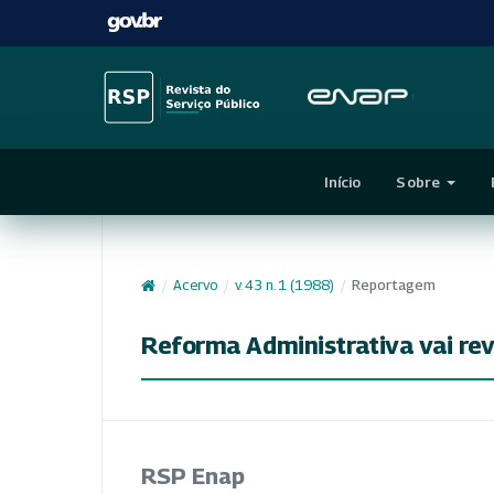
Início
Sobre
/
Acervo
/
v. 43 n. 1 (1988)
/
Reportagem
Reforma Administrativa vai rev
RSP Enap