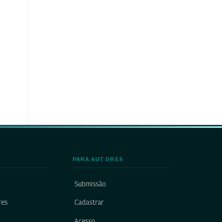
PARA AUTORES
Submissão
res
Cadastrar
Acesso