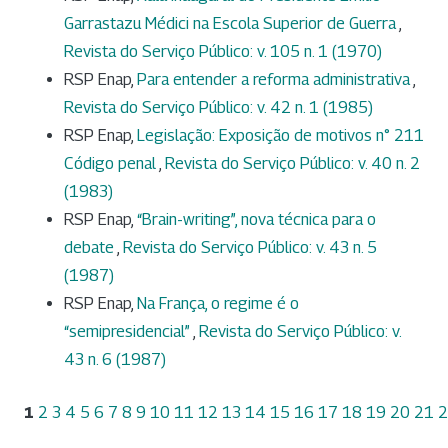
Garrastazu Médici na Escola Superior de Guerra
,
Revista do Serviço Público: v. 105 n. 1 (1970)
RSP Enap,
Para entender a reforma administrativa
,
Revista do Serviço Público: v. 42 n. 1 (1985)
RSP Enap,
Legislação: Exposição de motivos n° 211
Código penal
,
Revista do Serviço Público: v. 40 n. 2
(1983)
RSP Enap,
“Brain-writing”, nova técnica para o
debate
,
Revista do Serviço Público: v. 43 n. 5
(1987)
RSP Enap,
Na França, o regime é o
“semipresidencial”
,
Revista do Serviço Público: v.
43 n. 6 (1987)
1
2
3
4
5
6
7
8
9
10
11
12
13
14
15
16
17
18
19
20
21
2