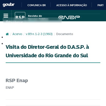
COMUNICA BR
ACESSO À INFORMAÇÃO
PARTI
IR
PARA
Pesquisar
O
CONTEÚDO
/
Acervo
/
v. 89 n. 1-2-3 (1960)
/
Documento
Cadastro
Acesso
Visita do Diretor-Geral do D.A.S.P. à
Universidade do Rio Grande do Sul
RSP Enap
ENAP