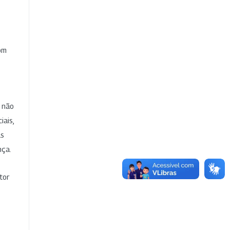
com
e não
iais,
as
nça.
tor