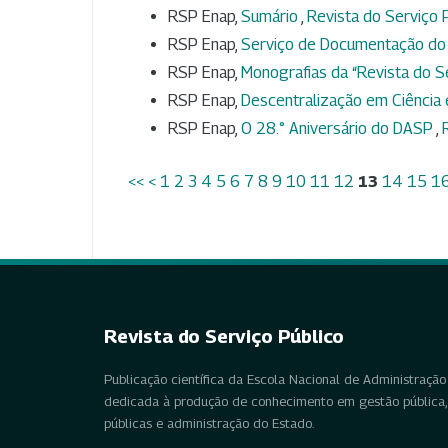
RSP Enap,
Sumário
,
Revista do Serviço P
RSP Enap,
Serviço de Documentação do 
RSP Enap,
Monografias da “Revista do S
RSP Enap,
Descentralização em Ciência
RSP Enap,
O 28.° Aniversário do DASP
,
<<
<
1
2
3
4
5
6
7
8
9
10
11
12
13
14
15
1
Revista do Serviço Público
Publicação científica da Escola Nacional de Administração 
dedicada à produção de conhecimento em gestão pública, 
públicas e administração do Estado.