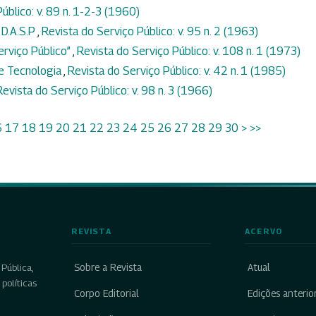
úblico: v. 89 n. 1-2-3 (1960)
D.A.S.P
,
Revista do Serviço Público: v. 95 n. 2 (1963)
erviço Público”
,
Revista do Serviço Público: v. 108 n. 1 (1973)
 e Tecnologia
,
Revista do Serviço Público: v. 42 n. 1 (1985)
Revista do Serviço Público: v. 98 n. 3 (1966)
6
17
18
19
20
21
22
23
24
25
26
27
28
29
30
>
>>
REVISTA
ACERVO
Sobre a Revista
Atual
Pública,
políticas
Corpo Editorial
Edições anterio