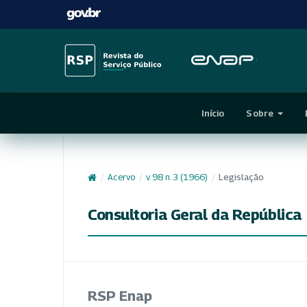
Início
Sobre
/
Acervo
/
v. 98 n. 3 (1966)
/
Legislação
Consultoria Geral da República
RSP Enap