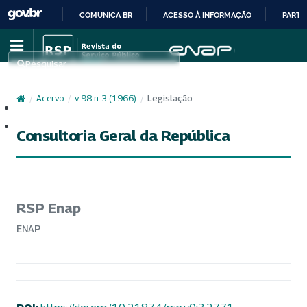
COMUNICA BR
ACESSO À INFORMAÇÃO
PARTI
IR
PARA
Pesquisar
O
CONTEÚDO
/
Acervo
/
v. 98 n. 3 (1966)
/
Legislação
Cadastro
Acesso
Consultoria Geral da República
RSP Enap
ENAP