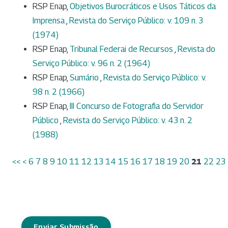
RSP Enap,
Objetivos Burocráticos e Usos Táticos da
Imprensa
,
Revista do Serviço Público: v. 109 n. 3
(1974)
RSP Enap,
Tribunal Federai de Recursos
,
Revista do
Serviço Público: v. 96 n. 2 (1964)
RSP Enap,
Sumário
,
Revista do Serviço Público: v.
98 n. 2 (1966)
RSP Enap,
III Concurso de Fotografia do Servidor
Público
,
Revista do Serviço Público: v. 43 n. 2
(1988)
<<
<
6
7
8
9
10
11
12
13
14
15
16
17
18
19
20
21
22
23
Enviar Submissão