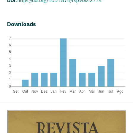
DOI:
https://doi.org/10.21874/rsp.v0i2.2774
Downloads