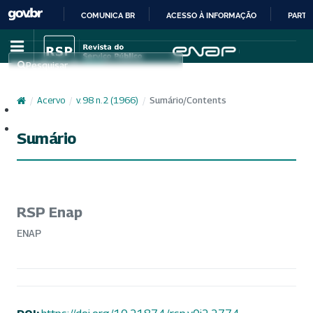
COMUNICA BR
ACESSO À INFORMAÇÃO
PARTI
IR
PARA
Pesquisar
O
CONTEÚDO
/
Acervo
/
v. 98 n. 2 (1966)
/
Sumário/Contents
Cadastro
Acesso
Sumário
RSP Enap
ENAP