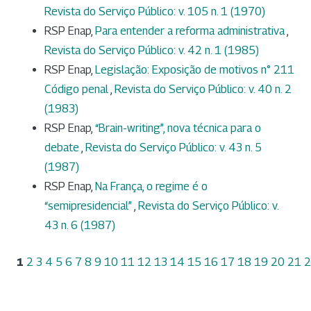
Revista do Serviço Público: v. 105 n. 1 (1970)
RSP Enap,
Para entender a reforma administrativa
,
Revista do Serviço Público: v. 42 n. 1 (1985)
RSP Enap,
Legislação: Exposição de motivos n° 211
Código penal
,
Revista do Serviço Público: v. 40 n. 2
(1983)
RSP Enap,
“Brain-writing”, nova técnica para o
debate
,
Revista do Serviço Público: v. 43 n. 5
(1987)
RSP Enap,
Na França, o regime é o
“semipresidencial”
,
Revista do Serviço Público: v.
43 n. 6 (1987)
1
2
3
4
5
6
7
8
9
10
11
12
13
14
15
16
17
18
19
20
21
2