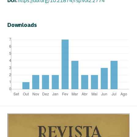
DOI:
https://doi.org/10.21874/rsp.v0i2.2774
Downloads