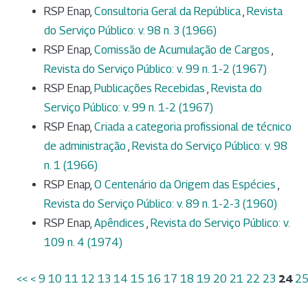
RSP Enap,
Consultoria Geral da República
,
Revista
do Serviço Público: v. 98 n. 3 (1966)
RSP Enap,
Comissão de Acumulação de Cargos
,
Revista do Serviço Público: v. 99 n. 1-2 (1967)
RSP Enap,
Publicações Recebidas
,
Revista do
Serviço Público: v. 99 n. 1-2 (1967)
RSP Enap,
Criada a categoria profissional de técnico
de administração
,
Revista do Serviço Público: v. 98
n. 1 (1966)
RSP Enap,
O Centenário da Origem das Espécies
,
Revista do Serviço Público: v. 89 n. 1-2-3 (1960)
RSP Enap,
Apêndices
,
Revista do Serviço Público: v.
109 n. 4 (1974)
<<
<
9
10
11
12
13
14
15
16
17
18
19
20
21
22
23
24
2