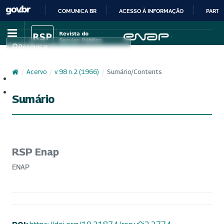
COMUNICA BR
ACESSO À INFORMAÇÃO
PARTI
IR
PARA
Pesquisar
O
CONTEÚDO
/
Acervo
/
v. 98 n. 2 (1966)
/
Sumário/Contents
Cadastro
Acesso
Sumário
RSP Enap
ENAP