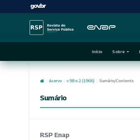
Início
Sobre
/
Acervo
/
v. 98 n. 2 (1966)
/
Sumário/Contents
Sumário
RSP Enap