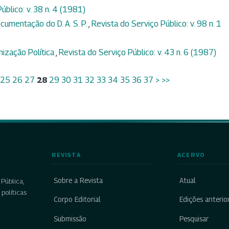
úblico: v. 38 n. 4 (1981)
cumentação do D. A. S. P.
,
Revista do Serviço Público: v. 98 n. 1
ização Política
,
Revista do Serviço Público: v. 43 n. 6 (1987)
25
26
27
28
29
30
31
32
33
34
35
36
37
>
>>
REVISTA
ACERVO
Sobre a Revista
Atual
Pública,
políticas
Corpo Editorial
Edições anterio
Submissão
Pesquisar