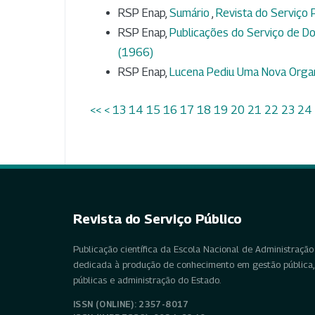
RSP Enap,
Sumário
,
Revista do Serviço P
RSP Enap,
Publicações do Serviço de Do
(1966)
RSP Enap,
Lucena Pediu Uma Nova Organ
<<
<
13
14
15
16
17
18
19
20
21
22
23
24
Revista do Serviço Público
Publicação científica da Escola Nacional de Administração 
dedicada à produção de conhecimento em gestão pública, 
públicas e administração do Estado.
ISSN (ONLINE): 2357-8017