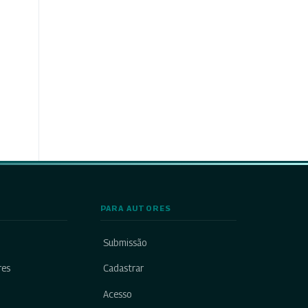
PARA AUTORES
Submissão
res
Cadastrar
Acesso