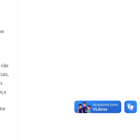
com
e não
iais,
as
nça.
tor