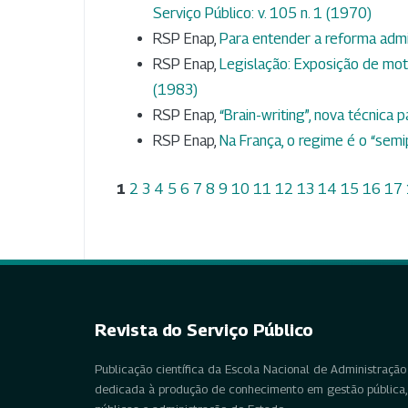
Serviço Público: v. 105 n. 1 (1970)
RSP Enap,
Para entender a reforma admi
RSP Enap,
Legislação: Exposição de mo
(1983)
RSP Enap,
“Brain-writing”, nova técnica 
RSP Enap,
Na França, o regime é o “semi
1
2
3
4
5
6
7
8
9
10
11
12
13
14
15
16
17
Revista do Serviço Público
Publicação científica da Escola Nacional de Administração 
dedicada à produção de conhecimento em gestão pública, 