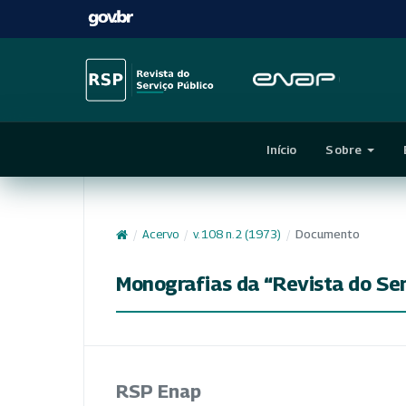
Início
Sobre
/
Acervo
/
v. 108 n. 2 (1973)
/
Documento
Monografias da “Revista do Ser
RSP Enap