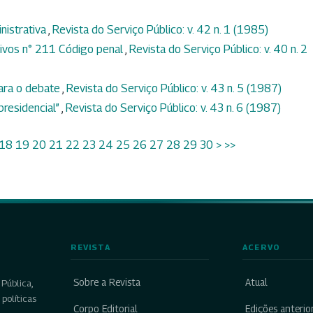
nistrativa
,
Revista do Serviço Público: v. 42 n. 1 (1985)
tivos n° 211 Código penal
,
Revista do Serviço Público: v. 40 n. 2
para o debate
,
Revista do Serviço Público: v. 43 n. 5 (1987)
presidencial”
,
Revista do Serviço Público: v. 43 n. 6 (1987)
18
19
20
21
22
23
24
25
26
27
28
29
30
>
>>
REVISTA
ACERVO
Sobre a Revista
Atual
Pública,
políticas
Corpo Editorial
Edições anterio