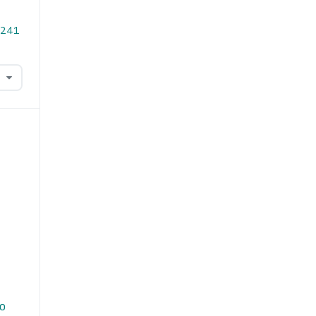
2.241
do