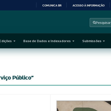
COMUNICA BR
ACESSO À INFORMAÇÃO
IR
PARA
Pesquisar
O
CONTEÚDO
Edições
Base de Dados e Indexadores
Submissões
viço Público”