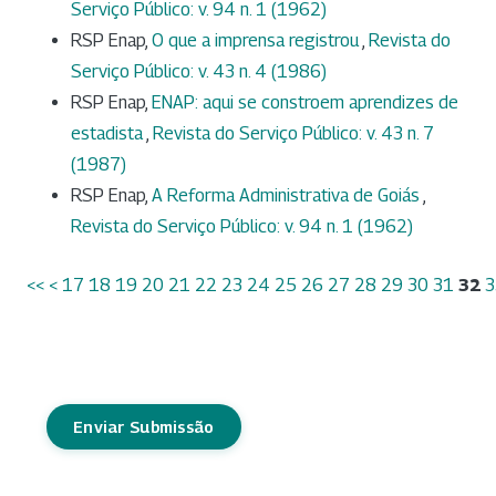
Serviço Público: v. 94 n. 1 (1962)
RSP Enap,
O que a imprensa registrou
,
Revista do
Serviço Público: v. 43 n. 4 (1986)
RSP Enap,
ENAP: aqui se constroem aprendizes de
estadista
,
Revista do Serviço Público: v. 43 n. 7
(1987)
RSP Enap,
A Reforma Administrativa de Goiás
,
Revista do Serviço Público: v. 94 n. 1 (1962)
<<
<
17
18
19
20
21
22
23
24
25
26
27
28
29
30
31
32
3
Enviar Submissão