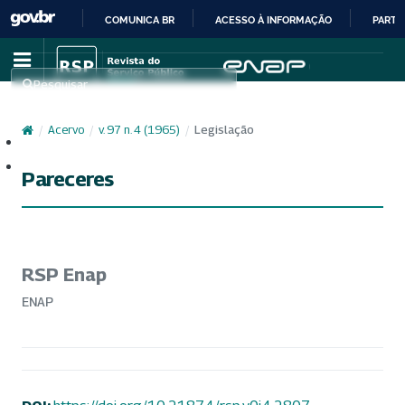
COMUNICA BR
ACESSO À INFORMAÇÃO
PARTI
IR
PARA
Pesquisar
O
CONTEÚDO
/
Acervo
/
v. 97 n. 4 (1965)
/
Legislação
Cadastro
Acesso
Pareceres
RSP Enap
ENAP