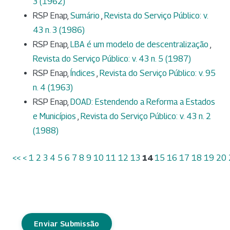
3 (1962)
RSP Enap,
Sumário
,
Revista do Serviço Público: v.
43 n. 3 (1986)
RSP Enap,
LBA é um modelo de descentralização
,
Revista do Serviço Público: v. 43 n. 5 (1987)
RSP Enap,
Índices
,
Revista do Serviço Público: v. 95
n. 4 (1963)
RSP Enap,
DOAD: Estendendo a Reforma a Estados
e Municípios
,
Revista do Serviço Público: v. 43 n. 2
(1988)
<<
<
1
2
3
4
5
6
7
8
9
10
11
12
13
14
15
16
17
18
19
20
Enviar Submissão