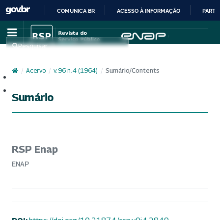
COMUNICA BR
ACESSO À INFORMAÇÃO
PARTI
IR
PARA
Pesquisar
O
CONTEÚDO
/
Acervo
/
v. 96 n. 4 (1964)
/
Sumário/Contents
Cadastro
Acesso
Sumário
RSP Enap
ENAP