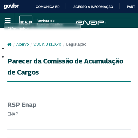
COMUNICA BR
ACESSO À INFORMAÇÃO
PARTI
IR
PARA
Pesquisar
O
CONTEÚDO
/
Acervo
/
v. 96 n. 3 (1964)
/
Legislação
Cadastro
Acesso
Parecer da Comissão de Acumulação
de Cargos
RSP Enap
ENAP