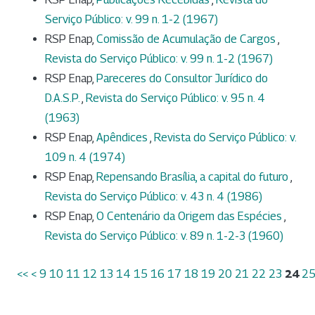
Serviço Público: v. 99 n. 1-2 (1967)
RSP Enap,
Comissão de Acumulação de Cargos
,
Revista do Serviço Público: v. 99 n. 1-2 (1967)
RSP Enap,
Pareceres do Consultor Jurídico do
D.A.S.P.
,
Revista do Serviço Público: v. 95 n. 4
(1963)
RSP Enap,
Apêndices
,
Revista do Serviço Público: v.
109 n. 4 (1974)
RSP Enap,
Repensando Brasília, a capital do futuro
,
Revista do Serviço Público: v. 43 n. 4 (1986)
RSP Enap,
O Centenário da Origem das Espécies
,
Revista do Serviço Público: v. 89 n. 1-2-3 (1960)
<<
<
9
10
11
12
13
14
15
16
17
18
19
20
21
22
23
24
2