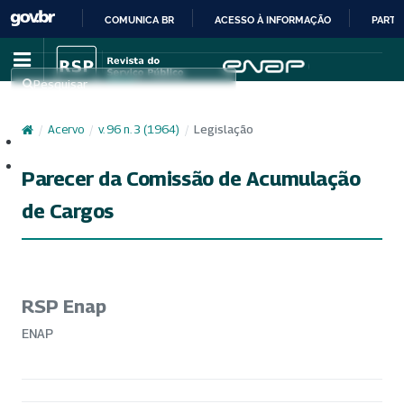
COMUNICA BR
ACESSO À INFORMAÇÃO
PARTI
IR
PARA
Pesquisar
O
CONTEÚDO
/
Acervo
/
v. 96 n. 3 (1964)
/
Legislação
Cadastro
Acesso
Parecer da Comissão de Acumulação
de Cargos
RSP Enap
ENAP