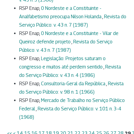
RSP Enap,
0 Nordeste e a Constituinte -
Analfabetismo preocupa Nilson Holanda
,
Revista do
Serviço Público: v. 43 n. 7 (1987)
RSP Enap,
0 Nordeste e a Constituinte - Vilar de
Queiroz defende projeto
,
Revista do Serviço
Público: v. 43 n. 7 (1987)
RSP Enap,
Legislação: Projetos saturam o
congresso e muitos até perdem sentido
,
Revista
do Serviço Público: v. 43 n. 4 (1986)
RSP Enap,
Consultoria-Geral da República
,
Revista
do Serviço Público: v. 98 n. 1 (1966)
RSP Enap,
Mercado de Trabalho no Serviço Público
Federal
,
Revista do Serviço Público: v. 101 n. 3-4
(1968)
<<
<
14
15
16
17
18
19
20
21
22
23
24
25
26
27
28
29