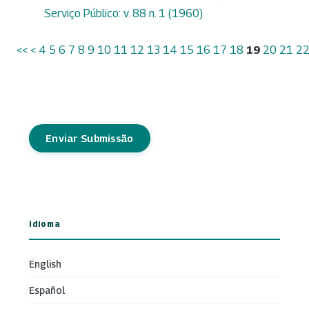
Serviço Público: v. 88 n. 1 (1960)
<<
<
4
5
6
7
8
9
10
11
12
13
14
15
16
17
18
19
20
21
2
Enviar Submissão
Idioma
English
Español