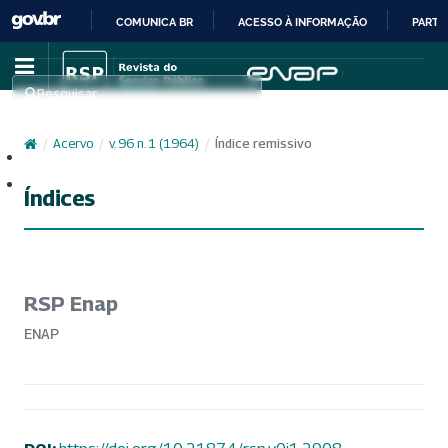
COMUNICA BR
ACESSO À INFORMAÇÃO
PARTI
IR
PARA
Pesquisar
O
CONTEÚDO
/
Acervo
/
v. 96 n. 1 (1964)
/
Índice remissivo
Cadastro
Acesso
Índices
RSP Enap
ENAP