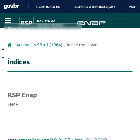
COMUNICA BR
ACESSO À INFORMAÇÃO
PARTI
IR
PARA
Pesquisar
O
CONTEÚDO
/
Acervo
/
v. 96 n. 1 (1964)
/
Índice remissivo
Cadastro
Acesso
Índices
RSP Enap
ENAP