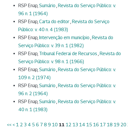
RSP Enap,
Sumário
,
Revista do Serviço Público: v.
96 n. 1 (1964)
RSP Enap,
Carta do editor
,
Revista do Serviço
Público: v. 40 n. 4 (1983)
RSP Enap,
Intervenção em município
,
Revista do
Serviço Público: v. 39 n. 1 (1982)
RSP Enap,
Tribunal Federai de Recursos
,
Revista do
Serviço Público: v. 98 n. 1 (1966)
RSP Enap,
Sumário
,
Revista do Serviço Público: v.
109 n. 2 (1974)
RSP Enap,
Sumário
,
Revista do Serviço Público: v.
96 n. 2 (1964)
RSP Enap,
Sumário
,
Revista do Serviço Público: v.
40 n. 1 (1983)
<<
<
1
2
3
4
5
6
7
8
9
10
11
12
13
14
15
16
17
18
19
20