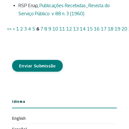
RSP Enap,
Publicações Recebidas
,
Revista do
Serviço Público: v. 88 n. 3 (1960)
<<
<
1
2
3
4
5
6
7
8
9
10
11
12
13
14
15
16
17
18
19
20
Enviar Submissão
Idioma
English