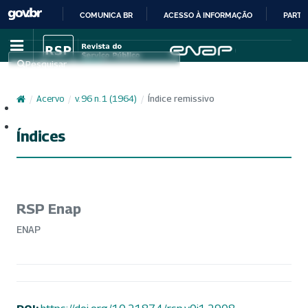
COMUNICA BR
ACESSO À INFORMAÇÃO
PARTI
IR
PARA
Pesquisar
O
CONTEÚDO
/
Acervo
/
v. 96 n. 1 (1964)
/
Índice remissivo
Cadastro
Acesso
Índices
RSP Enap
ENAP