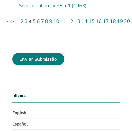
Serviço Público: v. 95 n. 1 (1963)
<<
<
1
2
3
4
5
6
7
8
9
10
11
12
13
14
15
16
17
18
19
20
Enviar Submissão
Idioma
English
Español