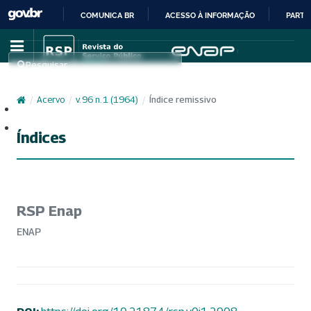
COMUNICA BR
ACESSO À INFORMAÇÃO
PARTI
IR
PARA
Pesquisar
O
CONTEÚDO
/
Acervo
/
v. 96 n. 1 (1964)
/
Índice remissivo
Cadastro
Acesso
Índices
RSP Enap
ENAP